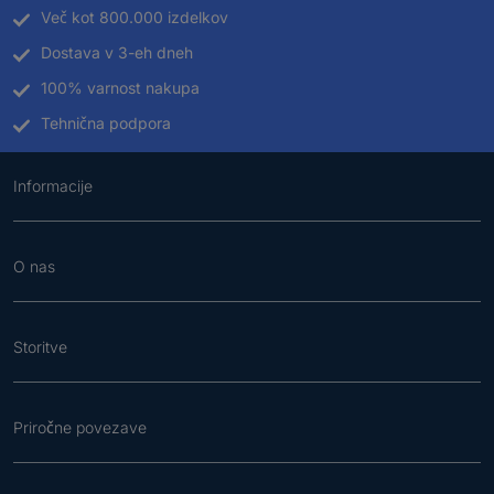
Več kot 800.000 izdelkov
Dostava v 3-eh dneh
100% varnost nakupa
Tehnična podpora
Informacije
O nas
Storitve
Priročne povezave