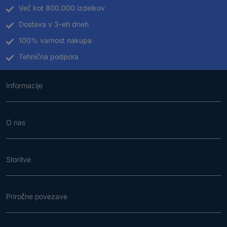
Več kot 800.000 izdelkov
Dostava v 3-eh dneh
100% varnost nakupa
Tehnična podpora
Informacije
O nas
Storitve
Priročne povezave