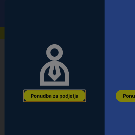
Conrad
Ponudba za fizične stranke
Naši izdelki
Napaka 404 | Strani ni mogoče na
Ponudba za podjetja
Ponu