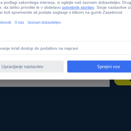
r sourcing platform
Kalibracijski servis
t
PCB Servis
ne znamke
Kabli - metersko blago
te
Nabavna služba
Conradovimi izdelki
Zahtevajte ponudbo (RFQ)
 dostopnosti