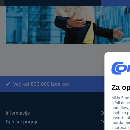
Več kot 800.000 izdelkov
Informacije
O nas
Splošni pogoji
O podjetju C