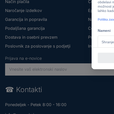
Način plačila
Conrad - You
Naročanje izdelkov
Eprocuremen
Garancija in popravila
Naše blagov
Podaljšana garancija
Conrad affilia
Dostava in osebni prevzem
Prodajalne s 
Poslovnik za poslovanje s podjetji
Informacije o
Prijava na e-novice
V
n
e
Prijava na e-novice
Prijava na e-novice
s
☎
Kontakti
i
V
V
t
n
n
e
Ponedeljek - Petek 8:00 - 16:00
e
e
v
s
s