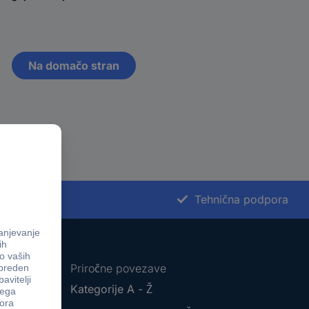
Na domačo stran
st nakupa
Tehnična podpora
Priročne povezave
Kategorije A - Ž