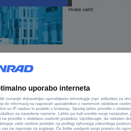
Hvala vam!
Dostava v 3-eh dneh
100% varno
Storitve
onrad
B2B Prime - paket ugodnosti