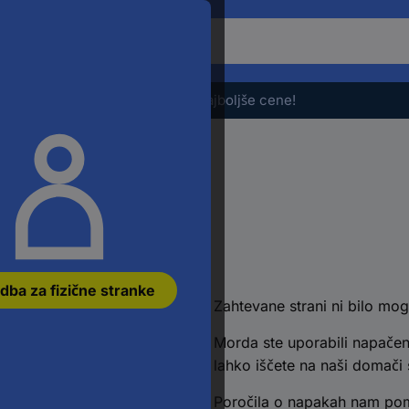
Če
želite
iskati
izdelek,
Razprodaja - preverite najboljše cene!
vnesite
besedno
zvezo,
številko
članka,
EAN
ali
številko
jti
dela
dba za fizične stranke
Zahtevane strani ni bilo mog
Morda ste uporabili napačen
lahko iščete na naši domači s
Poročila o napakah nam poma