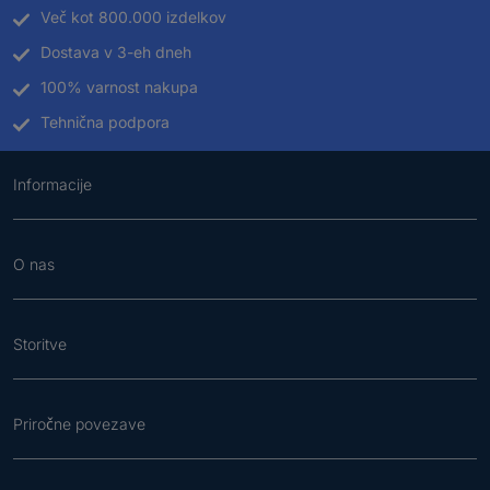
Več kot 800.000 izdelkov
Dostava v 3-eh dneh
100% varnost nakupa
Tehnična podpora
Informacije
O nas
Storitve
Priročne povezave