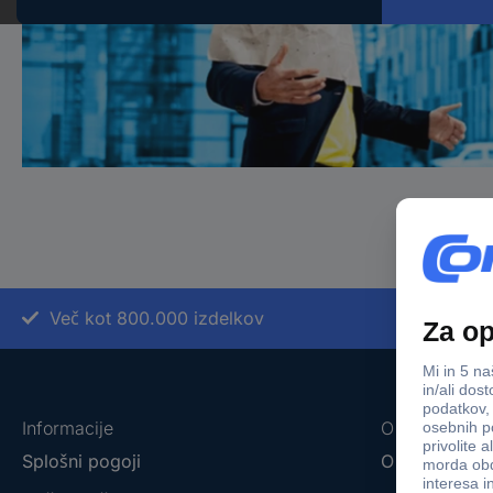
Več kot 800.000 izdelkov
Informacije
O nas
Splošni pogoji
O podjetju C