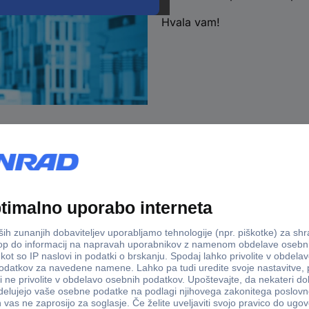
Hvala vam!
Dostava v 3-eh dneh
100% varno
Storitve
onrad
B2B Prime - paket ugodnosti