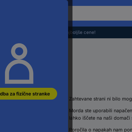
Če
želite
iskati
izdelek,
Razprodaja - preverite najboljše cene!
vnesite
besedno
zvezo,
številko
članka,
EAN
ali
številko
jti
dela
dba za fizične stranke
Zahtevane strani ni bilo mog
Morda ste uporabili napačen
lahko iščete na naši domači s
Poročila o napakah nam poma