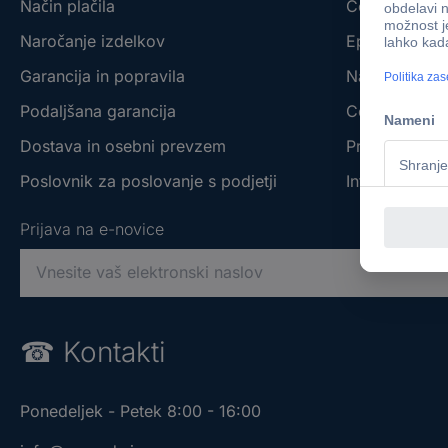
Način plačila
Conrad - You
Naročanje izdelkov
Eprocuremen
Garancija in popravila
Naše blagov
Podaljšana garancija
Conrad affilia
Dostava in osebni prevzem
Prodajalne s 
Poslovnik za poslovanje s podjetji
Informacije o
Prijava na e-novice
V
n
e
Prijava na e-novice
Prijava na e-novice
s
☎
Kontakti
i
V
V
t
n
n
e
Ponedeljek - Petek 8:00 - 16:00
e
e
v
s
s