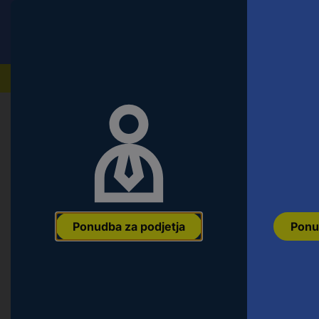
Conrad
Ponudba za fizične stranke
Naši izdelki
Napaka 404 | Strani ni mogoče na
Ponudba za podjetja
Ponu