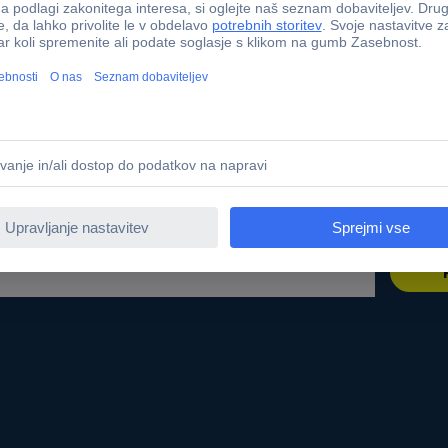
r sourcing platform
Kalibracijski servis
t
PCB Servis
ne znamke
Kabli - metersko blago
te
Nabavna služba
Conradovimi izdelki
Zahtevajte ponudbo (RFQ)
 dostopnosti