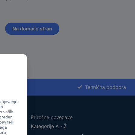
Na domačo stran
st nakupa
Tehnična podpora
Priročne povezave
Kategorije A - Ž