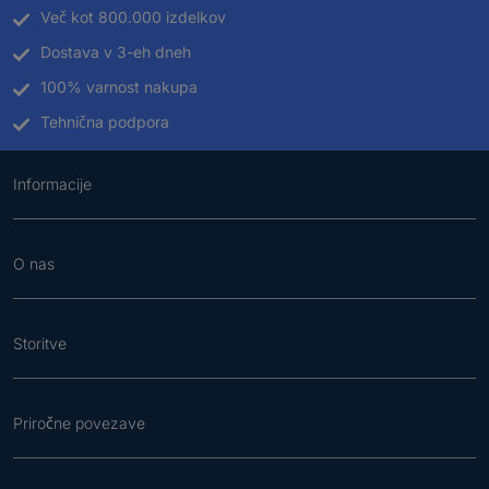
Več kot 800.000 izdelkov
Dostava v 3-eh dneh
100% varnost nakupa
Tehnična podpora
Informacije
O nas
Storitve
Priročne povezave