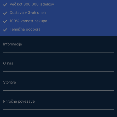
Več kot 800.000 izdelkov
Dostava v 3-eh dneh
100% varnost nakupa
Tehnična podpora
Informacije
O nas
Storitve
Priročne povezave