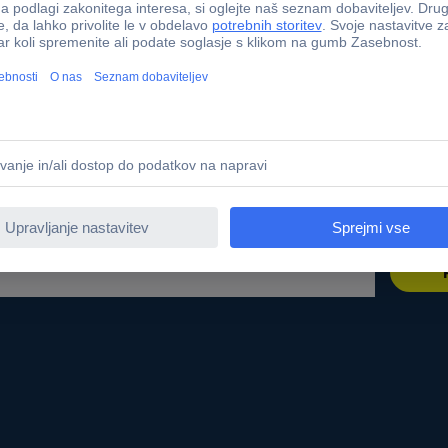
r sourcing platform
Kalibracijski servis
t
PCB Servis
ne znamke
Kabli - metersko blago
te
Nabavna služba
Conradovimi izdelki
Zahtevajte ponudbo (RFQ)
 dostopnosti