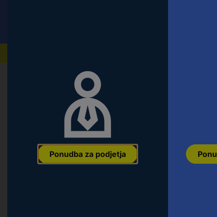
Conrad
Ponudba za fizične stranke
Naši izdelki
Napaka 404 | Strani ni mogoče na
Ponudba za podjetja
Ponu