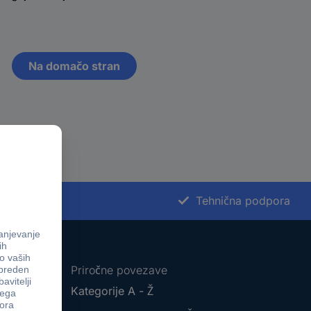
Na domačo stran
st nakupa
Tehnična podpora
Priročne povezave
Kategorije A - Ž