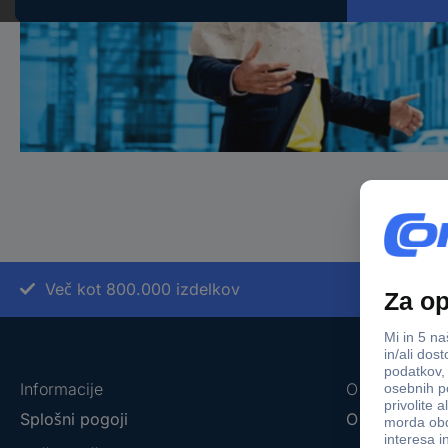
Več kot 800.000 izdelkov
Informacije
O nas
Splošni pogoji
O podjetju C