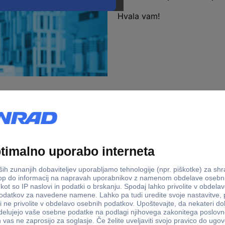
Hvala vam!
Dostava v 3-eh dneh
100% varno
Storitve
onrad
B2B Prime - paket ugodnosti