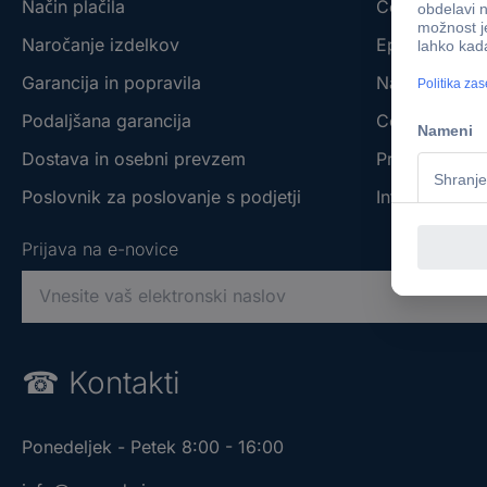
Način plačila
Conrad - You
Naročanje izdelkov
Eprocuremen
Garancija in popravila
Naše blagov
Podaljšana garancija
Conrad affilia
Dostava in osebni prevzem
Prodajalne s 
Poslovnik za poslovanje s podjetji
Informacije o
Prijava na e-novice
V
n
e
Prijava na e-novice
Prijava na e-novice
s
☎
Kontakti
i
V
V
t
n
n
e
Ponedeljek - Petek 8:00 - 16:00
e
e
v
s
s