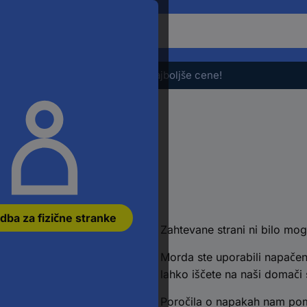
Če
želite
iskati
izdelek,
Razprodaja - preverite najboljše cene!
vnesite
besedno
zvezo,
številko
članka,
EAN
ali
številko
jti
dela
dba za fizične stranke
Zahtevane strani ni bilo mog
Morda ste uporabili napačen
lahko iščete na naši domači s
Poročila o napakah nam poma