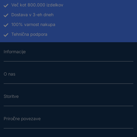
Več kot 800.000 izdelkov
Dostava v 3-eh dneh
100% varnost nakupa
Tehnična podpora
Informacije
O nas
Storitve
Priročne povezave