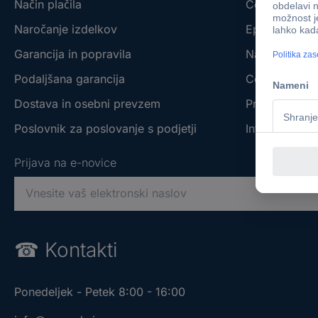
Način plačila
Conrad - You
Naročanje izdelkov
Eprocuremen
Garancija in popravila
Naše blagov
Podaljšana garancija
Conrad affilia
Dostava in osebni prevzem
Prodajalne s 
Poslovnik za poslovanje s podjetji
Informacije o
Prijava na e-novice
V
n
e
Prijava na e-novice
Prijava na e-novice
s
☎
Kontakti
i
V
V
t
n
n
e
Ponedeljek - Petek 8:00 - 16:00
e
e
v
s
s