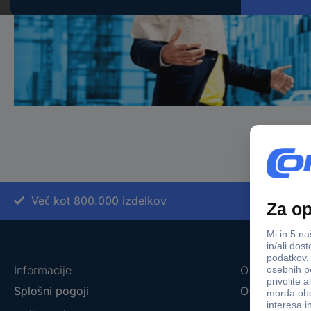
Več kot 800.000 izdelkov
Informacije
O nas
Splošni pogoji
O podjetju C