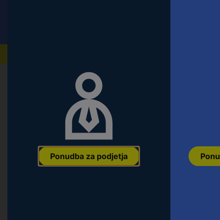
Conrad
Ponudba za fizične stranke
Naši izdelki
Napaka 404 | Strani ni mogoče na
Ponudba za podjetja
Ponu