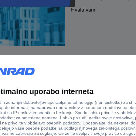
Hvala vam!
Dostava v 3-eh dneh
100% varno
Storitve
onrad
B2B Prime - paket ugodnosti