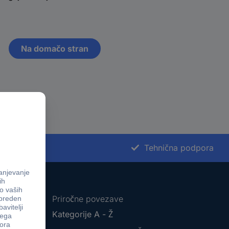
Na domačo stran
st nakupa
Tehnična podpora
Priročne povezave
Kategorije A - Ž