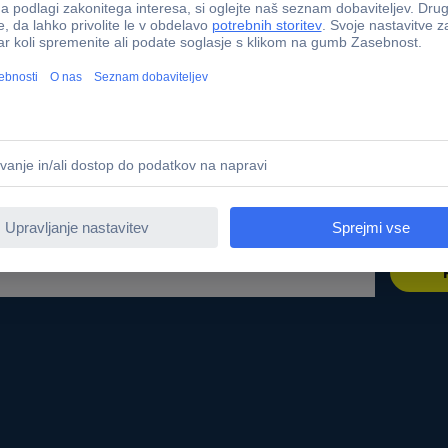
r sourcing platform
Kalibracijski servis
t
PCB Servis
ne znamke
Kabli - metersko blago
te
Nabavna služba
Conradovimi izdelki
Zahtevajte ponudbo (RFQ)
 dostopnosti