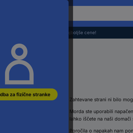
Če
želite
iskati
izdelek,
Razprodaja - preverite najboljše cene!
vnesite
besedno
zvezo,
številko
članka,
EAN
ali
številko
jti
dela
dba za fizične stranke
Zahtevane strani ni bilo mog
Morda ste uporabili napačen
lahko iščete na naši domači s
Poročila o napakah nam poma