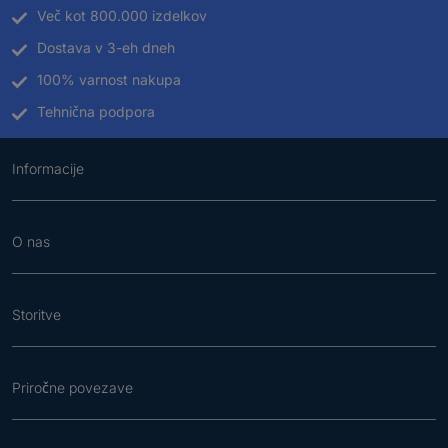
Več kot 800.000 izdelkov
Dostava v 3-eh dneh
100% varnost nakupa
Tehnična podpora
Informacije
O nas
Storitve
Priročne povezave