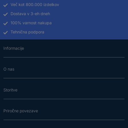
Več kot 800.000 izdelkov
Dostava v 3-eh dneh
100% varnost nakupa
Tehnična podpora
Informacije
O nas
Storitve
Priročne povezave