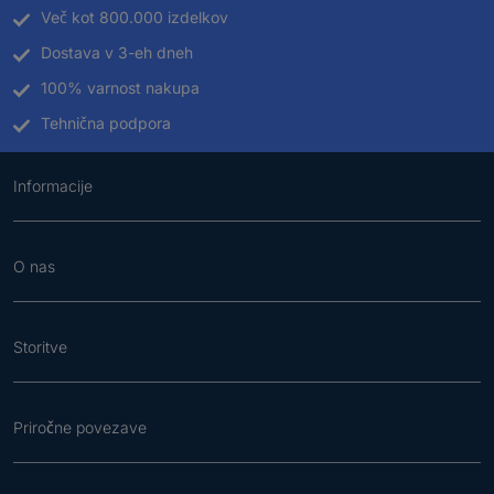
Več kot 800.000 izdelkov
Dostava v 3-eh dneh
100% varnost nakupa
Tehnična podpora
Informacije
O nas
Storitve
Priročne povezave