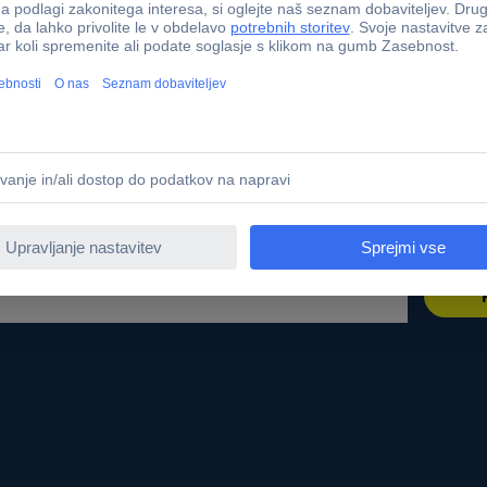
r sourcing platform
Kalibracijski servis
t
PCB Servis
ne znamke
Kabli - metersko blago
te
Nabavna služba
Conradovimi izdelki
Zahtevajte ponudbo (RFQ)
 dostopnosti