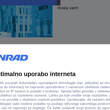
Hvala vam!
Dostava v 3-eh dneh
100% varno
Storitve
onrad
B2B Prime - paket ugodnosti