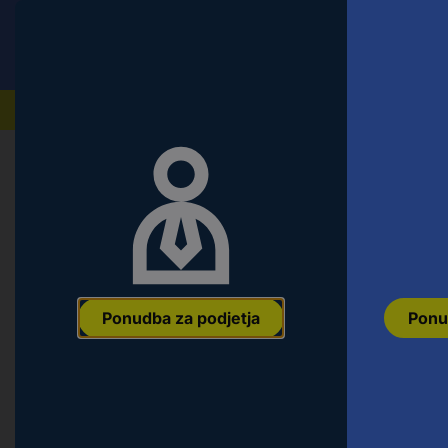
Conrad
Ponudba za fizične stranke
Naši izdelki
Napaka 404 | Strani ni mogoče na
Ponudba za podjetja
Ponu