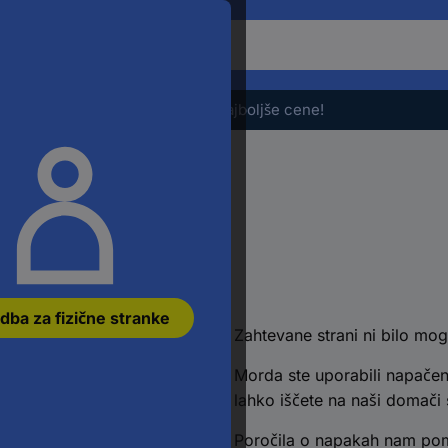
Če
želite
iskati
izdelek,
Razprodaja - preverite najboljše cene!
vnesite
besedno
zvezo,
številko
članka,
EAN
ali
številko
jti
dela
dba za fizične stranke
Zahtevane strani ni bilo mog
Morda ste uporabili napačen
lahko iščete na naši domači s
Poročila o napakah nam poma