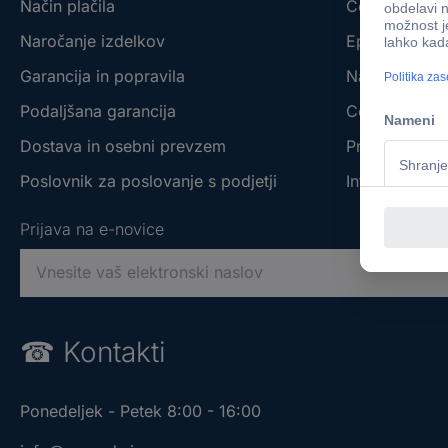
Način plačila
Conrad - You
Naročanje izdelkov
Eprocuremen
Garancija in popravila
Naše blagov
Podaljšana garancija
Conrad affilia
Dostava in osebni prevzem
Prodajalne s 
Poslovnik za poslovanje s podjetji
Informacije o
Prijava na e-novice
V
n
e
Prijava na e-novice
Prijava na e-novice
s
☎
Kontakti
i
V
V
t
n
n
e
Ponedeljek - Petek 8:00 - 16:00
e
e
v
s
s