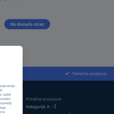
Na domačo stran
st nakupa
Tehnična podpora
Priročne povezave
Kategorije A - Ž