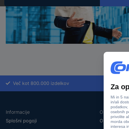
Več kot 800.000 izdelkov
Informacije
O nas
Splošni pogoji
O podjetju C