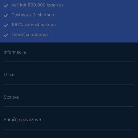
Več kot 800.000 izdelkov
Dostava v 3-eh dneh
100% varnost nakupa
Tehnična podpora
Informacije
O nas
Storitve
Priročne povezave