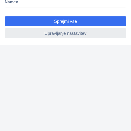
ccp.user.init.failed.titl
e
ccp.user.init.failed