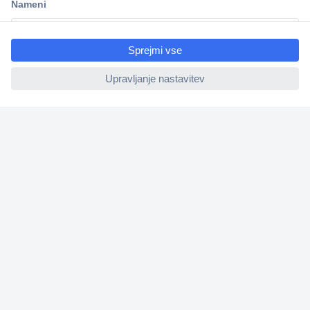
ccp.user.init.failed.titl
e
ccp.user.init.failed