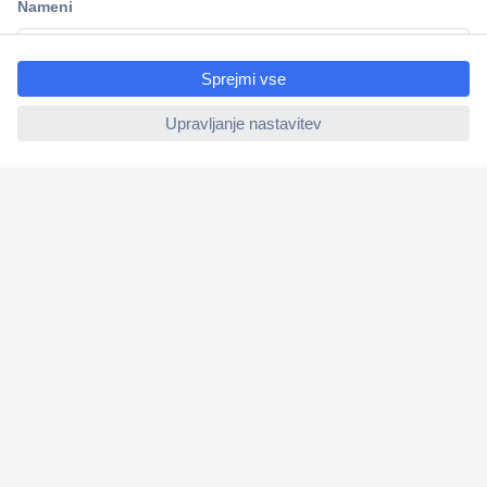
ccp.user.init.failed.titl
e
ccp.user.init.failed