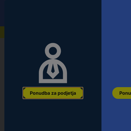
Conrad
Ponudba za fizične stranke
Naši izdelki
Popularne kategorije
Ponudba za podjetja
Ponu