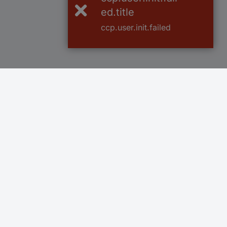
ed.title
ccp.user.init.failed