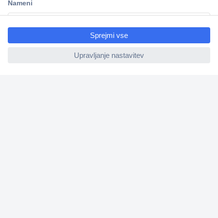
ccp.user.init.failed.titl
e
ccp.user.init.failed