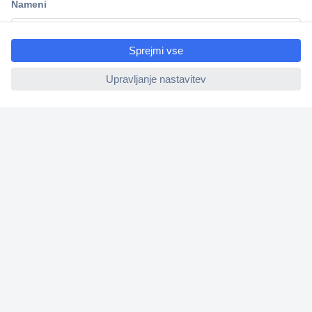
ccp.user.init.failed.titl
e
ccp.user.init.failed