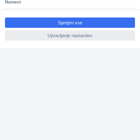
ccp.user.init.failed.titl
e
ccp.user.init.failed