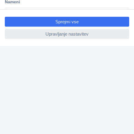
ccp.user.init.failed.titl
e
ccp.user.init.failed