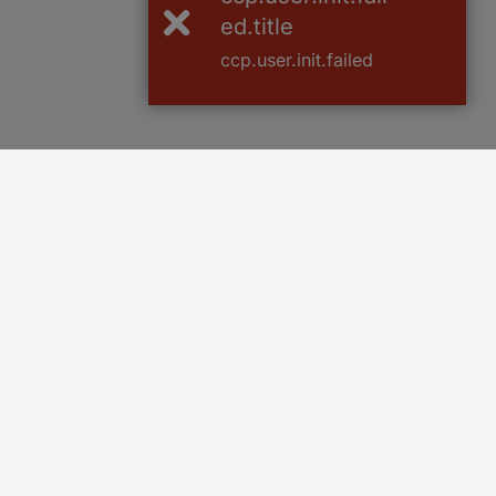
ed.title
ccp.user.init.failed