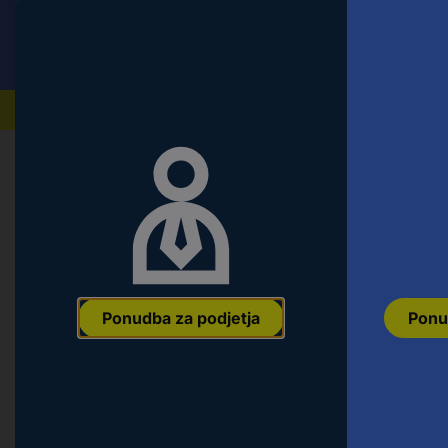
Conrad
Ponudba za fizične stranke
Naši izdelki
Popularne kategorije
Ponudba za podjetja
Ponu