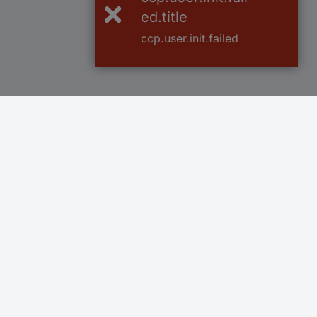
ed.title
ccp.user.init.failed