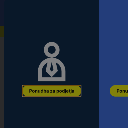
Conrad
Ponudba za fizične stranke
Naši izdelki
Popularne kategorije
Ponudba za podjetja
Ponu