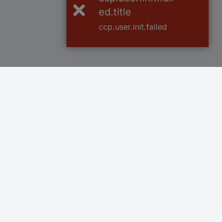
ed.title
ccp.user.init.failed