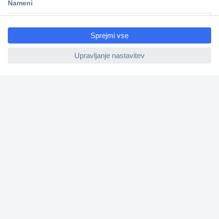
ccp.user.init.failed.titl
e
ccp.user.init.failed