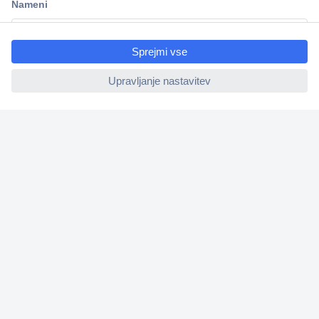
ccp.user.init.failed.titl
e
ccp.user.init.failed