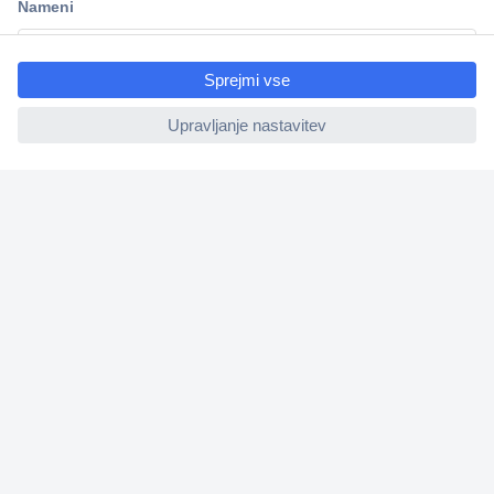
ccp.user.init.failed.titl
e
ccp.user.init.failed