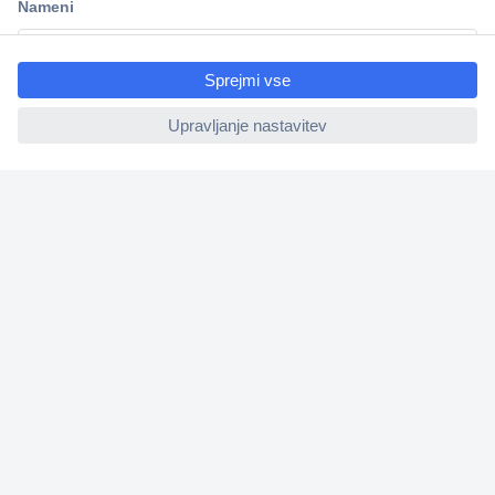
ccp.user.init.failed.titl
e
ccp.user.init.failed