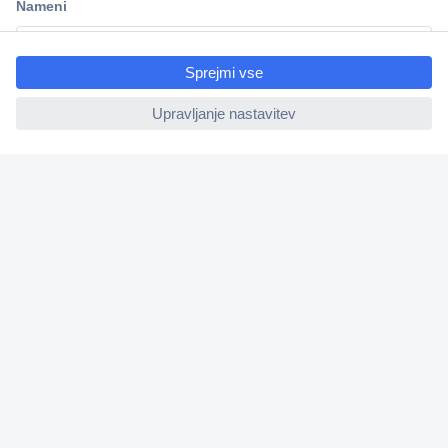
ccp.user.init.failed.titl
e
ccp.user.init.failed