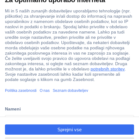
ccp.user.init.failed.titl
e
ccp.user.init.failed