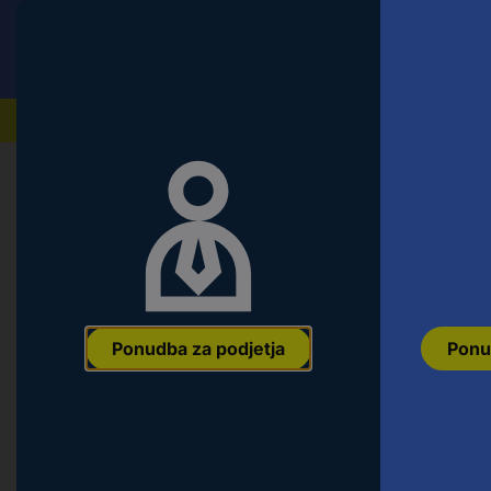
Conrad
Ponudba za fizične stranke
Naši izdelki
Ponudba za podjetja
Ponu