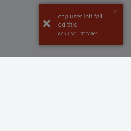
ccp.user.init.fail
ed.title
ccp.user.init.failed
Več kot 800.000 izdelkov