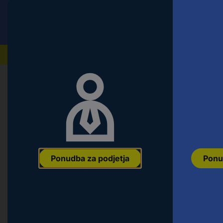
Conrad
Ponudba za fizične stranke
Naši izdelki
Ponudba za podjetja
Ponu