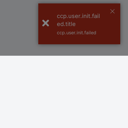
ccp.user.init.fail
ed.title
ccp.user.init.failed
Več kot 800.000 izdelkov