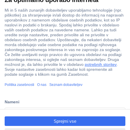
ccp.user.init.failed.titl
e
ccp.user.init.failed