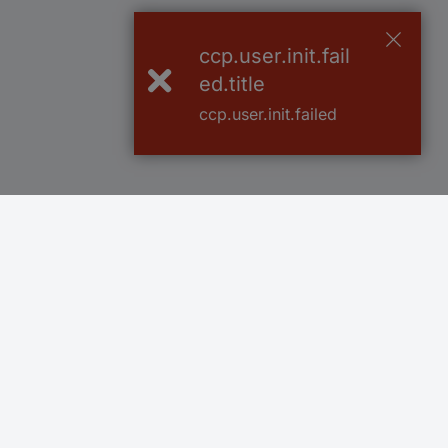
ccp.user.init.fail
ed.title
ccp.user.init.failed
Več kot 800.000 izdelkov