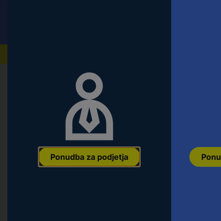
Conrad
Ponudba za fizične stranke
Naši izdelki
Ponudba za podjetja
Ponu