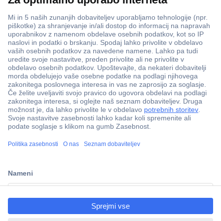
ccp.user.init.failed.titl
e
ccp.user.init.failed