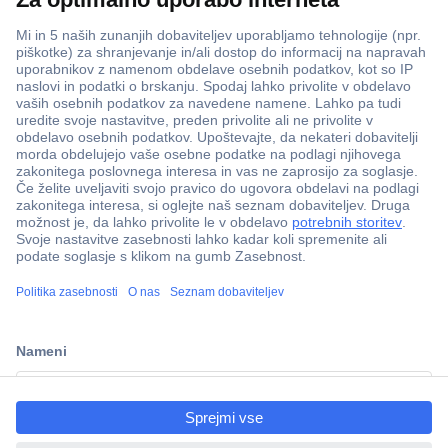
ccp.user.init.failed.titl
e
ccp.user.init.failed