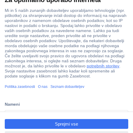
ccp.user.init.failed.titl
e
ccp.user.init.failed