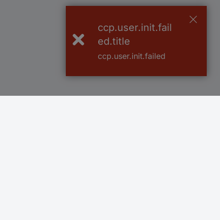
ccp.user.init.fail
ed.title
ccp.user.init.failed
Več kot 800.000 izdelkov