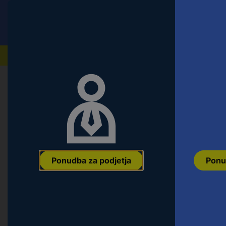
Conrad
Ponudba za fizične stranke
Naši izdelki
Ponudba za podjetja
Ponu