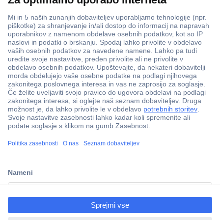
ccp.user.init.failed.titl
e
ccp.user.init.failed