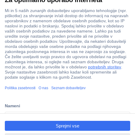
ccp.user.init.failed.titl
e
ccp.user.init.failed