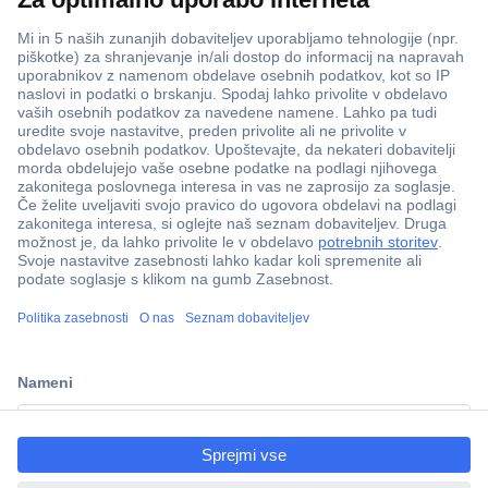
ccp.user.init.failed.titl
e
ccp.user.init.failed