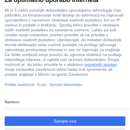
ccp.user.init.failed.titl
e
ccp.user.init.failed