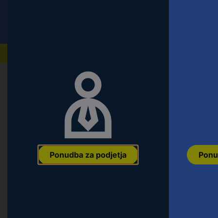
Conrad
Ponudba za fizične stranke
Naši izdelki
Ponudba za podjetja
Ponu