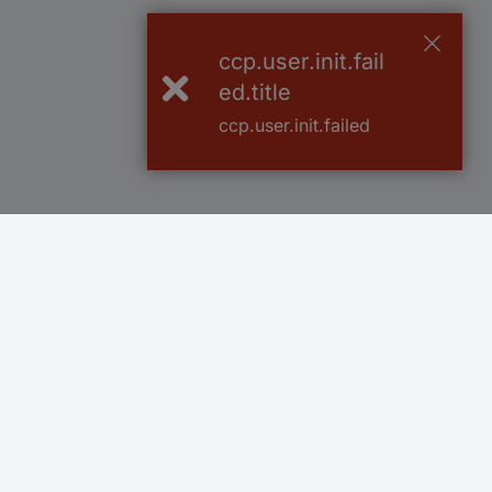
ccp.user.init.fail
ed.title
ccp.user.init.failed
Več kot 800.000 izdelkov