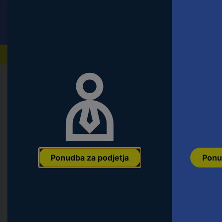
Conrad
Ponudba za fizične stranke
Naši izdelki
Ponudba za podjetja
Ponu