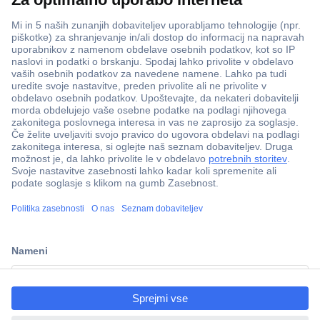
ccp.user.init.failed.titl
e
ccp.user.init.failed