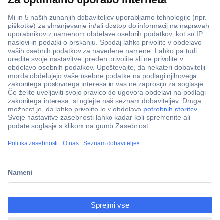
ccp.user.init.failed.titl
e
ccp.user.init.failed