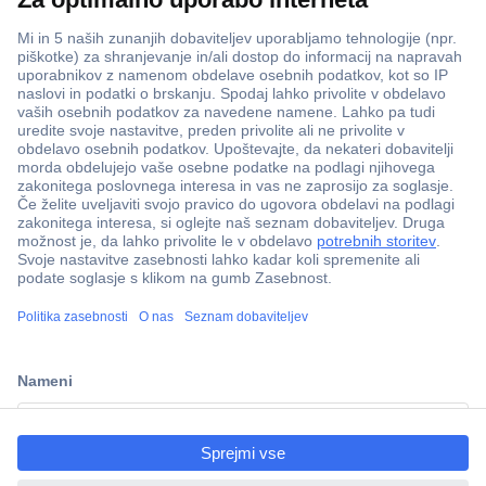
ccp.user.init.failed.titl
e
ccp.user.init.failed