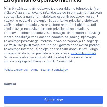
ccp.user.init.failed.titl
e
ccp.user.init.failed